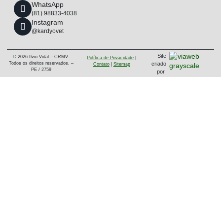
WhatsApp
(81) 98833-4038
Instagram
@kardyovet
Site
© 2026 Ilvio Vidal – CRMV.
Política de Privacidade
|
criado
Todos os direitos reservados. –
Contato
|
Sitemap
PE / 2759
por