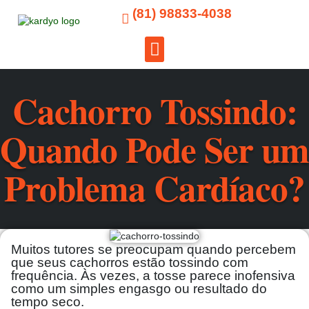
(81) 98833-4038
Para Tutores
Cachorro Tossindo:
Quando Pode Ser um
Problema Cardíaco?
Muitos tutores se preocupam quando percebem
que seus cachorros estão tossindo com
frequência. Às vezes, a tosse parece inofensiva
como um simples engasgo ou resultado do
tempo seco.