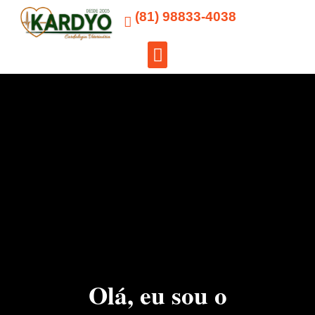
(81) 98833-4038
Para Tutores
Olá, eu sou o