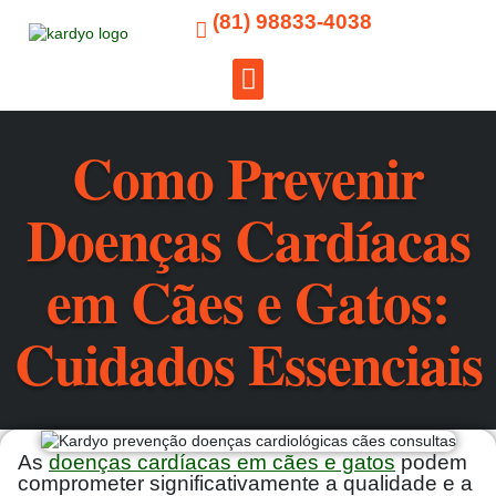
(81) 98833-4038
Para Tutores
Como Prevenir
Doenças Cardíacas
em Cães e Gatos:
Cuidados Essenciais
As
doenças cardíacas em cães e gatos
podem
comprometer significativamente a qualidade e a