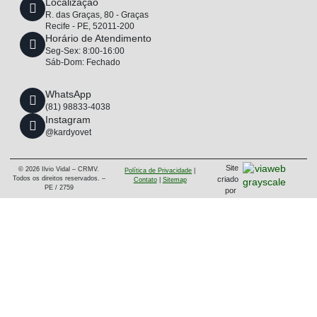
Localização
R. das Graças, 80 - Graças
Recife - PE, 52011-200
Horário de Atendimento
Seg-Sex: 8:00-16:00
Sáb-Dom: Fechado
WhatsApp
(81) 98833-4038
Instagram
@kardyovet
Site
© 2026 Ilvio Vidal – CRMV.
Política de Privacidade
|
criado
Todos os direitos reservados. –
Contato
|
Sitemap
PE / 2759
por