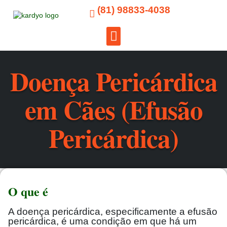
(81) 98833-4038
Para Tutores
Doença Pericárdica
em Cães (Efusão
Pericárdica)
O que é
A doença pericárdica, especificamente a efusão
pericárdica, é uma condição em que há um